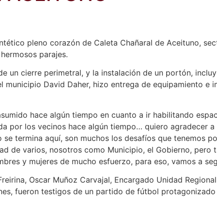
intético pleno corazón de Caleta Chañaral de Aceituno, sec
s hermosos parajes.
n cierre perimetral, y la instalación de un portón, incluy
el municipio David Daher, hizo entrega de equipamiento e 
ido hace algún tiempo en cuanto a ir habilitando espacio
a por los vecinos hace algún tiempo… quiero agradecer a l
no se termina aquí, son muchos los desafíos que tenemos po
ad de varios, nosotros como Municipio, el Gobierno, pero 
bres y mujeres de mucho esfuerzo, para eso, vamos a segui
e Freirina, Oscar Muñoz Carvajal, Encargado Unidad Region
nes, fueron testigos de un partido de fútbol protagonizado p