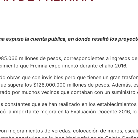
na expuso la cuenta pública, en donde resaltó los proyec
.985.066 millones de pesos, correspondientes a ingresos d
ecimiento que Freirina experimentó durante el año 2016.
o obras que son invisibles pero que tienen un gran trasfo
 que supera los $128.000.000 millones de pesos. Además, est
rado por muchos vecinos que contaban con un suministro de
s constantes que se han realizado en los establecimientos 
có la importante mejora en la Evaluación Docente 2016, lo 
con mejoramientos de veredas, colocación de muros, escali
ncha construida en la localidad turística de Caleta Chaña